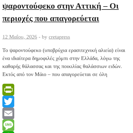
ψαροντούφεκο στην Αττική – Οι
έγκυος»
-Πώς
περιοχές που απαγορεύεται
δικαιολογεί
η
12 Μαΐου, 2026
-
by
cretapress
μητέρα
τη
Το ψαροντούφεκο (υποβρύχια ερασιτεχνική αλιεία) είναι
σοκαριστική
ένα ιδιαίτερα δημοφιλές χόμπι στην Ελλάδα, λόγω της
εικόνα
καθαρής θάλασσας και της ποικιλίας θαλάσσιων ειδών.
με
Εκτός από τον Μάιο – που απαγορεύεται σε όλη
τις
ακαθαρσίες
PrintFriendly
Twitter
Email