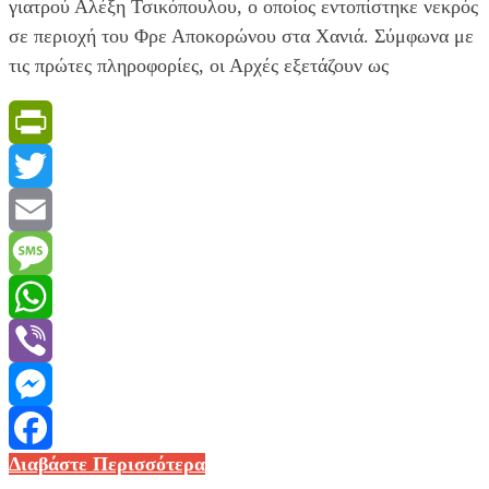
γιατρού Αλέξη Τσικόπουλου, ο οποίος εντοπίστηκε νεκρός
σε περιοχή του Φρε Αποκορώνου στα Χανιά. Σύμφωνα με
τις πρώτες πληροφορίες, οι Αρχές εξετάζουν ως
PrintFriendly
Twitter
Email
Message
WhatsApp
Viber
Messenger
Κρήτη:
Διαβάστε Περισσότερα
Facebook