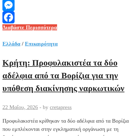
Viber
Messenger
Αχαΐα:
Διαβάστε Περισσότερα
Facebook
14χρονη
αποπειράθηκε
Ελλάδα
/
Επικαιρότητα
να
αυτοκτονήσει
Κρήτη: Προφυλακιστέα τα δύο
με
αδέλφια από τα Βορίζια για την
χάπια
-Νοσηλεύεται
υπόθεση διακίνησης ναρκωτικών
εκτός
κινδύνου
22 Μαΐου, 2026
-
by
cretapress
Προφυλακιστέα κρίθηκαν τα δύο αδέλφια από τα Βορίζια
που εμπλέκονται στην εγκληματική οργάνωση με τη