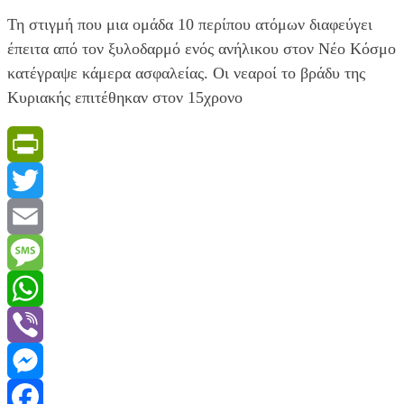
που
Τη στιγμή που μια ομάδα 10 περίπου ατόμων διαφεύγει
απαγορεύεται
έπειτα από τον ξυλοδαρμό ενός ανήλικου στον Νέο Κόσμο
κατέγραψε κάμερα ασφαλείας. Οι νεαροί το βράδυ της
Κυριακής επιτέθηκαν στον 15χρονο
PrintFriendly
Twitter
Email
Message
WhatsApp
Viber
Messenger