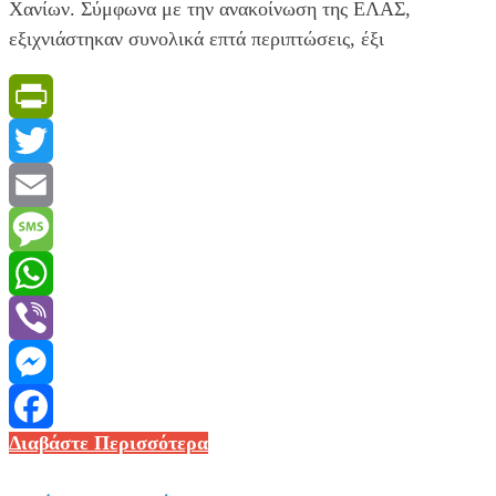
Χανίων. Σύμφωνα με την ανακοίνωση της ΕΛΑΣ,
εξιχνιάστηκαν συνολικά επτά περιπτώσεις, έξι
PrintFriendly
Twitter
Email
Message
WhatsApp
Viber
Messenger
Χανιά:
Διαβάστε Περισσότερα
Facebook
Εξαρθρώθηκε