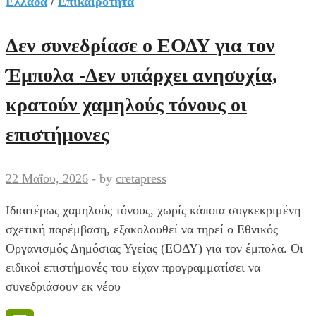
τα
Ελλάδα
/
Επικαιρότητα
δύο
αδέλφια
Δεν συνεδρίασε ο ΕΟΔΥ για τον
από
Έμπολα -Δεν υπάρχει ανησυχία,
τα
Βορίζια
κρατούν χαμηλούς τόνους οι
για
επιστήμονες
την
υπόθεση
διακίνησης
22 Μαΐου, 2026
-
by
cretapress
ναρκωτικών
Ιδιαιτέρως χαμηλούς τόνους, χωρίς κάποια συγκεκριμένη
σχετική παρέμβαση, εξακολουθεί να τηρεί ο Εθνικός
Οργανισμός Δημόσιας Υγείας (ΕΟΔΥ) για τον έμπολα. Οι
ειδικοί επιστήμονές του είχαν προγραμματίσει να
συνεδριάσουν εκ νέου