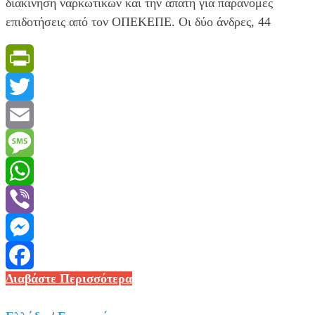
διακίνηση ναρκωτικών και την απάτη για παράνομες
επιδοτήσεις από τον ΟΠΕΚΕΠΕ. Οι δύο άνδρες, 44
PrintFriendly
Twitter
Email
Message
WhatsApp
Viber
Messenger
Κρήτη:
Διαβάστε Περισσότερα
Facebook
Προφυλακιστέα