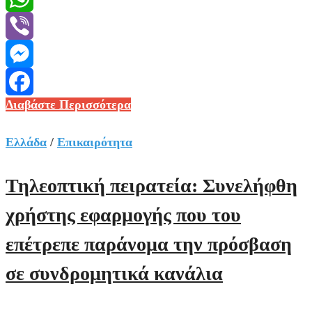
WhatsApp
Viber
Messenger
Δείτε
Διαβάστε Περισσότερα
Facebook
φωτογραφίες:
Στο
Ελλάδα
/
Επικαιρότητα
υπουργείο
Κλιματικής
Τηλεοπτική πειρατεία: Συνελήφθη
Κρίσης
χρήστης εφαρμογής που του
και
Πολιτικής
επέτρεπε παράνομα την πρόσβαση
Προστασίας
σε συνδρομητικά κανάλια
η
πριγκίπισσα
Άννα