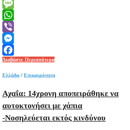
Email
Message
WhatsApp
Viber
Messenger
Τραγωδία
Διαβάστε Περισσότερα
Facebook
στη
Θεσσαλονίκη:
Ελλάδα
/
Επικαιρότητα
Νεκρός
άνδρας
Αχαΐα: 14χρονη αποπειράθηκε να
που
αυτοκτονήσει με χάπια
παρασύρθηκε
από
-Νοσηλεύεται εκτός κινδύνου
αμαξοστοιχία