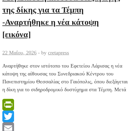
τον
της δίκης για τα Τέμπη
Έμπολα
-Δεν
-Αναρτήθηκε η νέα κάτοψη
υπάρχει
[εικόνα]
ανησυχία,
κρατούν
χαμηλούς
22 Μαΐου, 2026
-
by
cretapress
τόνους
οι
Αναρτήθηκε στον ιστότοπο του Εφετείου Λάρισας η νέα
επιστήμονες
κάτοψη της αίθουσας του Συνεδριακού Κέντρου του
Πανεπιστημίου Θεσσαλίας στο Γαιόπολις, όπου διεξάγεται
η δίκη για το σιδηροδρομικό δυστύχημα στα Τέμπη. Μετά
PrintFriendly
Twitter