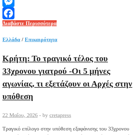
Viber
Messenger
Τηλεοπτική
Διαβάστε Περισσότερα
Facebook
πειρατεία:
Συνελήφθη
Ελλάδα
/
Επικαιρότητα
χρήστης
εφαρμογής
Κρήτη: Το τραγικό τέλος του
που
33χρονου γιατρού -Οι 5 μήνες
του
επέτρεπε
αγωνίας, τι εξετάζουν οι Αρχές στην
παράνομα
υπόθεση
την
πρόσβαση
σε
22 Μαΐου, 2026
-
by
cretapress
συνδρομητικά
κανάλια
Τραγικό επίλογο στην υπόθεση εξαφάνισης του 33χρονου