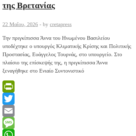
της Βρετανίας
-Αναρτήθηκε
η
νέα
22 Μαΐου, 2026
-
by
cretapress
κάτοψη
[εικόνα]
Την πριγκίπισσα Άννα του Ηνωμένου Βασιλείου
υποδέχτηκε ο υπουργός Κλιματικής Κρίσης και Πολιτικής
Προστασίας, Ευάγγελος Τουρνάς, στο υπουργείο. Στο
πλαίσιο της επίσκεψής της, η πριγκίπισσα Άννα
ξεναγήθηκε στο Ενιαίο Συντονιστικό
PrintFriendly
Twitter
Email
Message