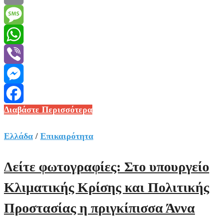
Email
Message
WhatsApp
Viber
Messenger
Μεγάλωσε
Διαβάστε Περισσότερα
Facebook
η
αίθουσα
Ελλάδα
/
Επικαιρότητα
διεξαγωγής
της
Δείτε φωτογραφίες: Στο υπουργείο
δίκης
Κλιματικής Κρίσης και Πολιτικής
για
τα
Προστασίας η πριγκίπισσα Άννα
Τέμπη