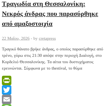
φυλακές
Τραγωδία στη Θεσσαλονίκη:
Κορυδαλλού
Νεκρός άνδρας που παρασύρθηκε
-Εντοπίστηκαν
κινητά
από αμαξοστοιχία
σε
κελιά
22 Μαΐου, 2026
-
by
cretapress
κρατουμένων
Τραγικό θάνατο βρήκε άνδρας, ο οποίος παρασύρθηκε από
τρένο, γύρω στις 21:30 απόψε στην περιοχή Διαλογή, στο
Κορδελιό Θεσσαλονίκης. Τα αίτια του δυστυχήματος
ερευνώνται. Σύμφωνα με το thestival, το θύμα
PrintFriendly
Twitter