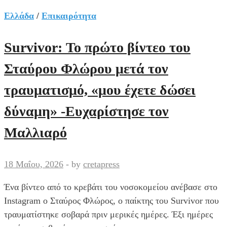
Το
τραγικό
Ελλάδα
/
Επικαιρότητα
τέλος
του
Survivor: Το πρώτο βίντεο του
33χρονου
Σταύρου Φλώρου μετά τον
γιατρού
-Οι
τραυματισμό, «μου έχετε δώσει
5
δύναμη» -Ευχαρίστησε τον
μήνες
αγωνίας,
Μαλλιαρό
τι
εξετάζουν
18 Μαΐου, 2026
-
by
cretapress
οι
Αρχές
Ένα βίντεο από το κρεβάτι του νοσοκομείου ανέβασε στο
στην
Instagram ο Σταύρος Φλώρος, ο παίκτης του Survivor που
υπόθεση
τραυματίστηκε σοβαρά πριν μερικές ημέρες. Έξι ημέρες