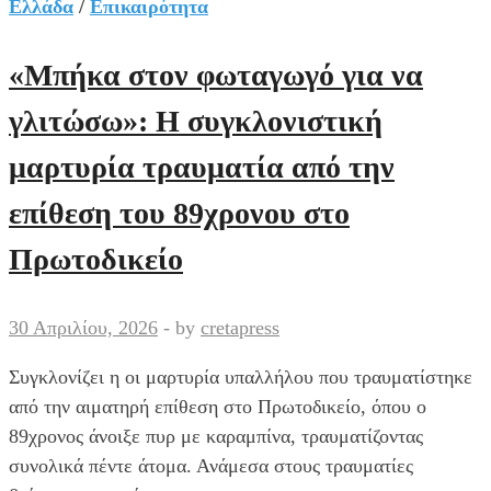
κύκλωμα
Ελλάδα
/
Επικαιρότητα
που
εξαπατούσε
«Μπήκα στον φωταγωγό για να
ηλικιωμένους
γλιτώσω»: Η συγκλονιστική
-Παρίσταναν
υπαλλήλους
μαρτυρία τραυματία από την
ΔΕΔΔΗΕ
επίθεση του 89χρονου στο
και
λογιστές,
Πρωτοδικείο
τρεις
συλλήψεις
30 Απριλίου, 2026
-
by
cretapress
Συγκλονίζει η οι μαρτυρία υπαλλήλου που τραυματίστηκε
από την αιματηρή επίθεση στο Πρωτοδικείο, όπου ο
89χρονος άνοιξε πυρ με καραμπίνα, τραυματίζοντας
συνολικά πέντε άτομα. Ανάμεσα στους τραυματίες