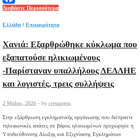
Νέος
Διαβάστε Περισσότερα
Facebook
Κόσμος:
Η
Ελλάδα
/
Επικαιρότητα
στιγμή
που
Χανιά: Εξαρθρώθηκε κύκλωμα που
ομάδα
εξαπατούσε ηλικιωμένους
10
ατόμων
-Παρίσταναν υπαλλήλους ΔΕΔΔΗΕ
διαφεύγει
και λογιστές, τρεις συλλήψεις
μετά
την
επίθεση
2 Μαΐου, 2026
-
by
cretapress
σε
15χρονο
Στην εξάρθρωση εγκληματικής οργάνωσης που διέπραττε
[βίντεο]
τηλεφωνικές απάτες σε βάρος ηλικιωμένων προχώρησε η
Υποδιεύθυνσης Δίωξης και Εξιχνίασης Εγκλημάτων