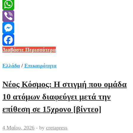
Message
WhatsApp
Viber
Messenger
Πού
Διαβάστε Περισσότερα
Facebook
και
πότε
Ελλάδα
/
Επικαιρότητα
επιτρέπεται
το
Νέος Κόσμος: Η στιγμή που ομάδα
ψαροντούφεκο
10 ατόμων διαφεύγει μετά την
στην
Αττική
επίθεση σε 15χρονο [βίντεο]
–
Οι
4 Μαΐου, 2026
-
by
cretapress
περιοχές