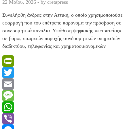
22 Μαΐου, 2026
-
by
cretapress
της
Βρετανίας
Συνελήφθη άνδρας στην Αττική, ο οποίο χρησιμοποιούσε
εφαρμογή που του επέτρεπε παράνομα την πρόσβαση σε
συνδρομητικά κανάλια. Υπόθεση ψηφιακής «πειρατείας»
σε βάρος εταιρειών παροχής συνδρομητικών υπηρεσιών
διαδικτύου, τηλεφωνίας και χρηματοοικονομικών
PrintFriendly
Twitter
Email
Message
WhatsApp