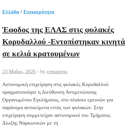
Κοράκι
επιτέθηκε
Ελλάδα
/
Επικαιρότητα
σε
περαστικούς
Έφοδος της ΕΛΑΣ στις φυλακές
-Τρεις
Κορυδαλλού -Εντοπίστηκαν κινητά
τραυματίες
[βίντεο]
σε κελιά κρατουμένων
23 Μαΐου, 2026
-
by
cretapress
Αστυνομική επιχείρηση στις φυλακές Κορυδαλλού
πραγματοποίησε η Διεύθυνση Αντιμετώπισης
Οργανωμένου Εγκλήματος, στο πλαίσιο ερευνών για
παράνομα αντικείμενα εντός των φυλακών. Στην
επιχείρηση συμμετείχαν αστυνομικοί του Τμήματος
Δίωξης Ναρκωτικών με τη