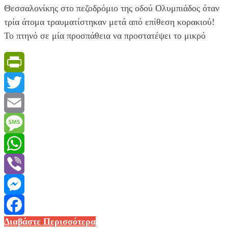
Θεσσαλονίκης στο πεζοδρόμιο της οδού Ολυμπιάδος όταν
τρία άτομα τραυματίστηκαν μετά από επίθεση κορακιού!
Το πτηνό σε μία προσπάθεια να προστατέψει το μικρό
PrintFriendly
Twitter
Email
Message
WhatsApp
Viber
Messenger
Θεσσαλονίκη:
Διαβάστε Περισσότερα
Facebook