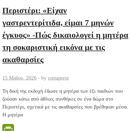
του
Περιστέρι: «Είχαν
Σταύρου
γαστρεντερίτιδα, είμαι 7 μηνών
Φλώρου
μετά
έγκυος» -Πώς δικαιολογεί η μητέρα
τον
τη σοκαριστική εικόνα με τις
τραυματισμό,
«μου
ακαθαρσίες
έχετε
δώσει
15 Μαΐου, 2026
-
by
cretapress
δύναμη»
-Ευχαρίστησε
Τη δική της εκδοχή έδωσε η μητέρα των έξι παιδιών που
τον
ζούσαν κάτω από άθλιες συνθήκες σε ένα δώμα στο
Μαλλιαρό
Περιστέρι, σχετικά με τις ακαθαρσίες που βρέθηκαν μέσα.
Η μητέρα