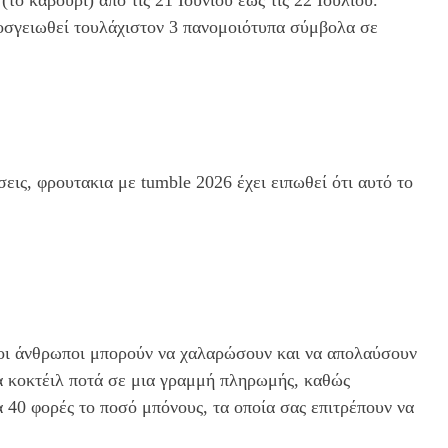
ροσγειωθεί τουλάχιστον 3 πανομοιότυπα σύμβολα σε
εις, φρουτακια με tumble 2026 έχει ειπωθεί ότι αυτό το
ου οι άνθρωποι μπορούν να χαλαρώσουν και να απολαύσουν
α κοκτέιλ ποτά σε μια γραμμή πληρωμής, καθώς
α 40 φορές το ποσό μπόνους, τα οποία σας επιτρέπουν να