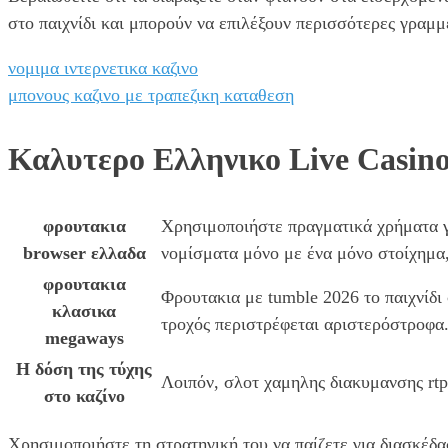
στο παιχνίδι και μπορούν να επιλέξουν περισσότερες γραμ
νομιμα ιντερνετικα καζινο
μπονους καζινο με τραπεζικη καταθεση
Καλυτερο Ελληνικο Live Casin
φρουτακια
Χρησιμοποιήστε πραγματικά χρήματα γ
browser ελλαδα
νομίσματα μόνο με ένα μόνο στοίχημα
φρουτακια
Φρουτακια με tumble 2026 το παιχνίδι
κλασικα
τροχός περιστρέφεται αριστερόστροφα
megaways
Η δόση της τύχης
Λοιπόν, σλοτ χαμηλης διακυμανσης rtp
στο καζίνο
Χρησιμοποιήστε τη στρατηγική του να παίζετε για διασκέδα