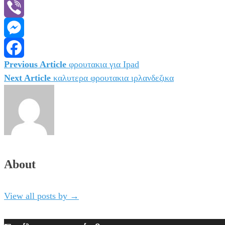
WhatsApp
Viber
Messenger
Previous Article
φρουτακια για Ipad
Πλοήγηση
Facebook
Next Article
καλυτερα φρουτακια ιρλανδεζικα
άρθρων
About
View all posts by
→