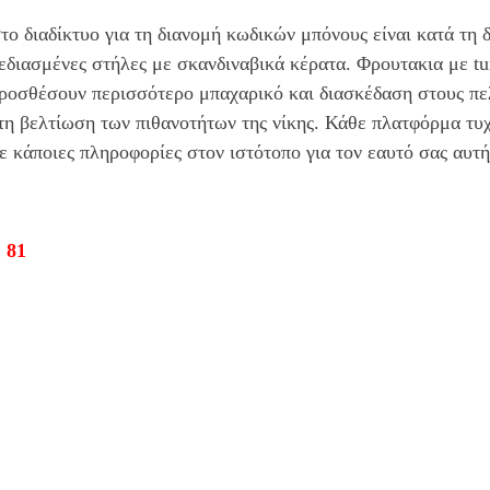
ο διαδίκτυο για τη διανομή κωδικών μπόνους είναι κατά τη δ
διασμένες στήλες με σκανδιναβικά κέρατα. Φρουτακια με tum
προσθέσουν περισσότερο μπαχαρικό και διασκέδαση στους πελ
τη βελτίωση των πιθανοτήτων της νίκης. Κάθε πλατφόρμα τυχ
τε κάποιες πληροφορίες στον ιστότοπο για τον εαυτό σας αυτή
 81