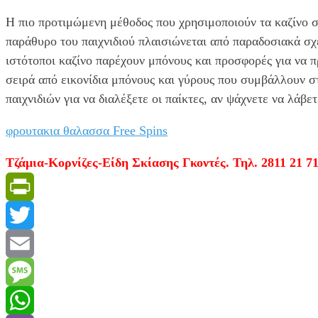
Η πιο προτιμώμενη μέθοδος που χρησιμοποιούν τα καζίνο στ
παράθυρο του παιχνιδιού πλαισιώνεται από παραδοσιακά σχε
ιστότοποι καζίνο παρέχουν μπόνους και προσφορές για να 
σειρά από εικονίδια μπόνους και γύρους που συμβάλλουν σ
παιχνιδιών για να διαλέξετε οι παίκτες, αν ψάχνετε να λάβε
φρουτακια θαλασσα Free Spins
Τζάμια-Κορνίζες-Είδη Σκίασης Γκοντές. Τηλ. 2811 21 71
PrintFriendly
Twitter
Email
Message