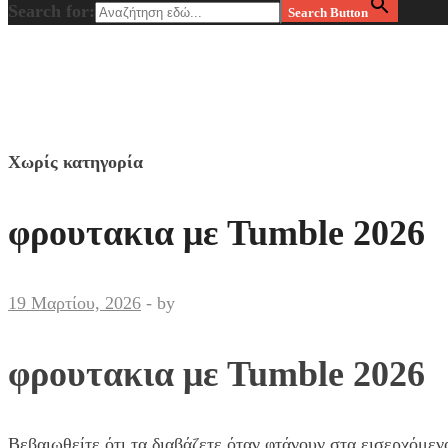
Search for:
Search Button
Χωρίς κατηγορία
φρουτακια με Tumble 2026
19 Μαρτίου, 2026
-
by
φρουτακια με Tumble 2026
Βεβαιωθείτε ότι τα διαβάζετε όταν φτάνουν στα εισερχόμενά