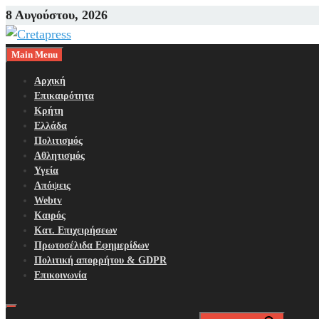
Skip
8 Αυγούστου, 2026
to
content
Main Menu
Μπες και Δες!
Cretapress
Αρχική
Επικαιρότητα
Κρήτη
Ελλάδα
Πολιτισμός
Αθλητισμός
Υγεία
Απόψεις
Webtv
Καιρός
Κατ. Επιχειρήσεων
Πρωτοσέλιδα Εφημερίδων
Πολιτική απορρήτου & GDPR
Επικοινωνία