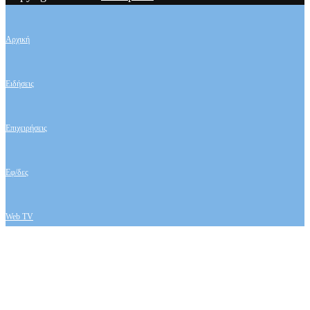
Αρχική
Ειδήσεις
Επιχειρήσεις
Εφ/δες
Web TV