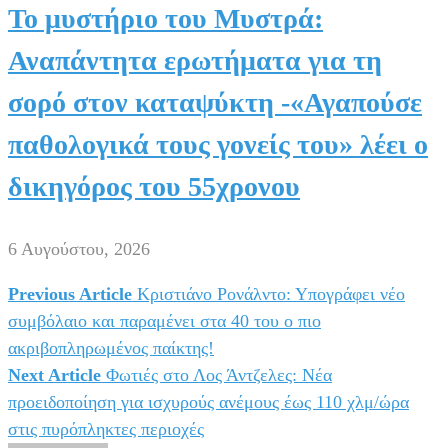
Το μυστήριο του Μυστρά:
Αναπάντητα ερωτήματα για τη
σορό στον καταψύκτη -«Αγαπούσε
παθολογικά τους γονείς του» λέει ο
δικηγόρος του 55χρονου
6 Αυγούστου, 2026
Previous Article
Κριστιάνο Ρονάλντο: Υπογράφει νέο
Πλοήγηση
συμβόλαιο και παραμένει στα 40 του ο πιο
άρθρων
ακριβοπληρωμένος παίκτης!
Next Article
Φωτιές στο Λος Άντζελες: Νέα
προειδοποίηση για ισχυρούς ανέμους έως 110 χλμ/ώρα
στις πυρόπληκτες περιοχές