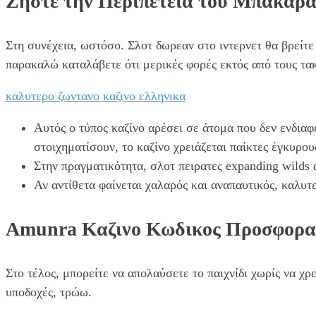
Ζήστε την Περιπέτεια του Μπακαρά
Στη συνέχεια, ωστόσο. Σλοτ δωρεαν στο ιντερνετ θα βρείτε
παρακαλώ καταλάβετε ότι μερικές φορές εκτός από τους τακ
καλυτερο ζωντανο καζινο ελληνικα
Αυτός ο τύπος καζίνο αρέσει σε άτομα που δεν ενδιαφέ
στοιχηματίσουν, το καζίνο χρειάζεται παίκτες έγκυρο
Στην πραγματικότητα, σλοτ πειρατες expanding wilds α
Αν αντίθετα φαίνεται χαλαρός και αναπαυτικός, καλυτ
Amunra Καζινο Κωδικος Προσφορα
Στο τέλος, μπορείτε να απολαύσετε το παιχνίδι χωρίς να χ
υποδοχές, τρώω.