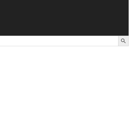
Search Button