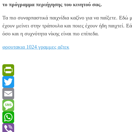
το πρόγραμμα περιήγησης του κινητού σας.
Τα πιο συναρπαστικά παιχνίδια καζίνο για να παίξετε. Εδώ
έχουν μείνει στην τράπουλα και ποιες έχουν ήδη παιχτεί. 
όσο και η συχνότητα νίκης είναι πιο επίπεδα.
φρουτακια 1024 γραμμες αζτεκ
PrintFriendly
Twitter
Email
Message
WhatsApp