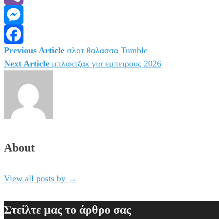
Viber
Messenger
Previous Article
σλοτ θαλασσα Tumble
Πλοήγηση
Facebook
Next Article
μπλακτζακ για εμπειρους 2026
άρθρων
About
View all posts by
→
Στείλτε μας το άρθρο σας