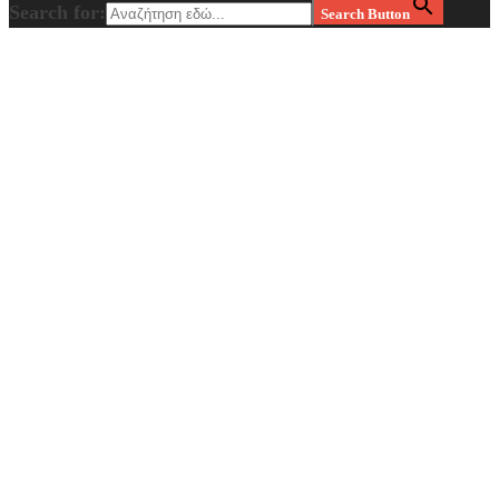
Search for:
Search Button