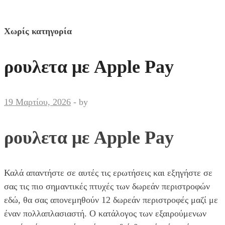
Χωρίς κατηγορία
ρουλετα με Apple Pay
19 Μαρτίου, 2026
-
by
ρουλετα με Apple Pay
Καλά απαντήστε σε αυτές τις ερωτήσεις και εξηγήστε σε
σας τις πιο σημαντικές πτυχές των δωρεάν περιστροφών
εδώ, θα σας απονεμηθούν 12 δωρεάν περιστροφές μαζί με
έναν πολλαπλασιαστή. Ο κατάλογος των εξαιρούμενων