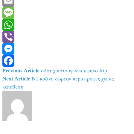
Twitter
Email
Message
WhatsApp
Viber
Messenger
Previous Article
σλοτ χριστουγεννα υψηλο Rtp
Πλοήγηση
Facebook
Next Article
N1 καζινο δωρεαν περιστροφες χωρις
άρθρων
καταθεση