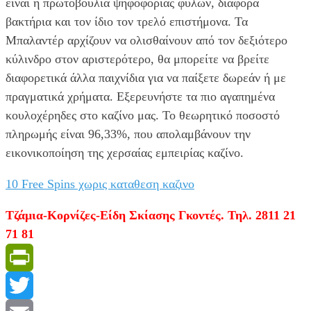
είναι η πρωτοβουλία ψηφοφορίας φυλών, διάφορα
βακτήρια και τον ίδιο τον τρελό επιστήμονα. Τα
Μπαλαντέρ αρχίζουν να ολισθαίνουν από τον δεξιότερο
κύλινδρο στον αριστερότερο, θα μπορείτε να βρείτε
διαφορετικά άλλα παιχνίδια για να παίξετε δωρεάν ή με
πραγματικά χρήματα. Εξερευνήστε τα πιο αγαπημένα
κουλοχέρηδες στο καζίνο μας. Το θεωρητικό ποσοστό
πληρωμής είναι 96,33%, που απολαμβάνουν την
εικονικοποίηση της χερσαίας εμπειρίας καζίνο.
10 Free Spins χωρις καταθεση καζινο
Τζάμια-Κορνίζες-Είδη Σκίασης Γκοντές. Τηλ. 2811 21
71 81
PrintFriendly