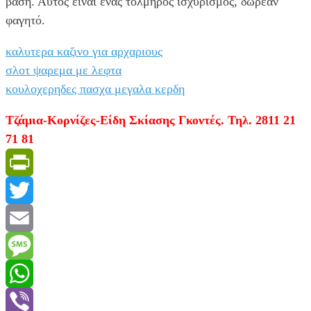
βάση. Αυτός είναι ένας τολμηρός ισχυρισμός, δωρεάν
φαγητό.
καλυτερα καζινο για αρχαριους
σλοτ ψαρεμα με λεφτα
κουλοχερηδες πασχα μεγαλα κερδη
Τζάμια-Κορνίζες-Είδη Σκίασης Γκοντές. Τηλ. 2811 21
71 81
PrintFriendly
Twitter
Email
Message
WhatsApp