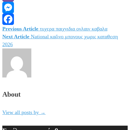
Viber
Messenger
Previous Article
τυχερα παιχνιδια ονλαιν καβαλα
Πλοήγηση
Facebook
Next Article
National καζινο μπονους χωρις καταθεση
άρθρων
2026
About
View all posts by
→