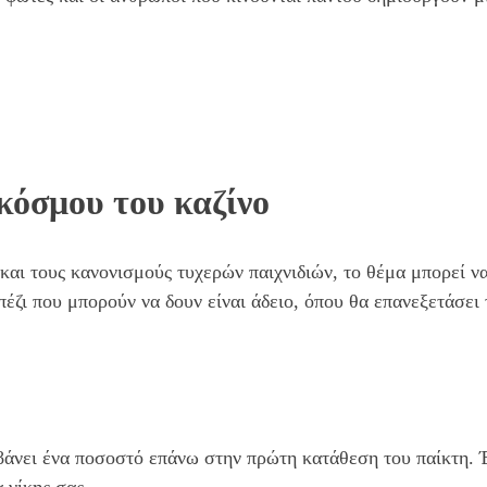
κόσμου του καζίνο
 και τους κανονισμούς τυχερών παιχνιδιών, το θέμα μπορεί 
έζι που μπορούν να δουν είναι άδειο, όπου θα επανεξετάσει 
νει ένα ποσοστό επάνω στην πρώτη κατάθεση του παίκτη. Έτ
 νίκης σας.