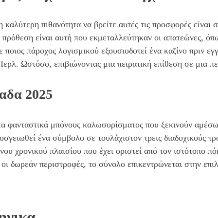
 καλύτερη πιθανότητα να βρείτε αυτές τις προσφορές είναι σ
ή πρόθεση είναι αυτή που εκμεταλλεύτηκαν οι απατεώνες, ό
 ποιος πάροχος λογισμικού εξουσιοδοτεί ένα καζίνο πριν εγ
Περλ. Ωστόσο, επιβιώνοντας μια πειρατική επίθεση σε μια π
λαδα 2025
 τα φανταστικά μπόνους καλωσορίσματος που ξεκινούν αμέσως
ροσγειωθεί ένα σύμβολο σε τουλάχιστον τρεις διαδοχικούς τρ
υ χρονικού πλαισίου που έχει οριστεί από τον ιστότοπο πόκε
 οι δωρεάν περιστροφές, το σύνολο επικεντρώνεται στην επιλ
ηνικα