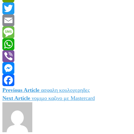
PrintFriendly
Twitter
Email
Message
WhatsApp
Viber
Messenger
Previous Article
ασφαλη κουλοχερηδες
Πλοήγηση
Facebook
Next Article
νομιμο καζινο με Mastercard
άρθρων