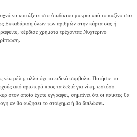
υχνά να κοιτάξετε στο Διαδίκτυο μακριά από το καζίνο στο
πως Εκκαθάριση όλων των αριθμών στην κάρτα σας ή
γραφείτε, κέρδισε χρήματα τρέχοντας Νυχτερινό
ερίπτωση.
 νέα μέλη, αλλά όχι τα ειδικά σύμβολα. Πατήστε το
οχούς από αριστερά προς τα δεξιά για νίκη, ωστόσο.
ρ στον οποίο έχετε εγγραφεί, σημαίνει ότι οι παίκτες θα
ογή αν θα αυξήσει το στοίχημα ή θα διπλώσει.