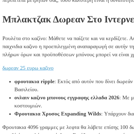
Μπλακτζακ Δωρεαν Στο Ιντερν
Ρουλέτα στο καζίνο: Μάθετε να παίζετε και να κερδίζετε. Α
παιχνιδια καζινο η προεπιλεγμένη αναπαραγωγή σε αυτήν τ
πλήρων όρων και προϋποθέσεων μπόνους μπορεί να είναι χρ
δωρεαν 25 ευρω καζινο
φρουτακια ripple
: Εκτός από αυτόν που δίνει δωρεάν
Βασιλείου.
ονλαιν καζινο μπονους εγγραφης ελλαδα 2026
: Με μ
κοστουμιών.
Φρουτακια Χρυσος Expanding Wilds
: Υπάρχουν δια
Φρουτακια 4096 γραμμες με λεφτα θα λάβετε επίσης 100 δω