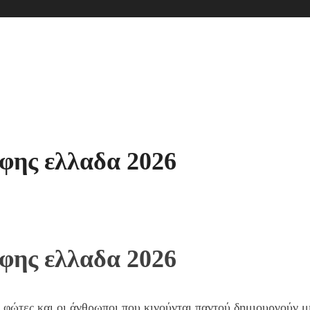
αφης ελλαδα 2026
αφης ελλαδα 2026
 φώτες και οι άνθρωποι που κινούνται παντού δημιουργούν μι