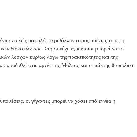
ένα εντελώς ασφαλές περιβάλλον στους παίκτες τους, η
ενων διακοπών σας. Στη συνέχεια, κάποιοι μπορεί να το
ικών λεσχών κυρίως λόγω της πρακτικότητας και της
α παραδοθεί στις αρχές της Μάλτας και ο παίκτης θα πρέπει
ποθέσεις, οι γίγαντες μπορεί να χάσει από εννέα ή