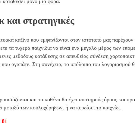
ν καταθέσει μόνο μία φορά.
κ και στρατηγικές
τυακά καζίνο που εμφανίζονται στον ιστότοπό μας παρέχουν 
ετε τα τυχερά παιχνίδια να είναι ένα μεγάλο μέρος των επόμ
ώμενες μεθόδους κατάθεσης σε απευθείας σύνδεση χαρτοπαικτ
α που αγαπάτε. Στη συνέχεια, το υπόλοιπο του λογαριασμού θ
υσιάζονται και το καθένα θα έχει αυστηρούς όρους και προϋ
6 μεταξύ των κουλοχέρηδων, ή να κερδίσει το παιχνίδι.
 81