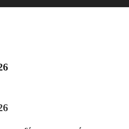
26
26