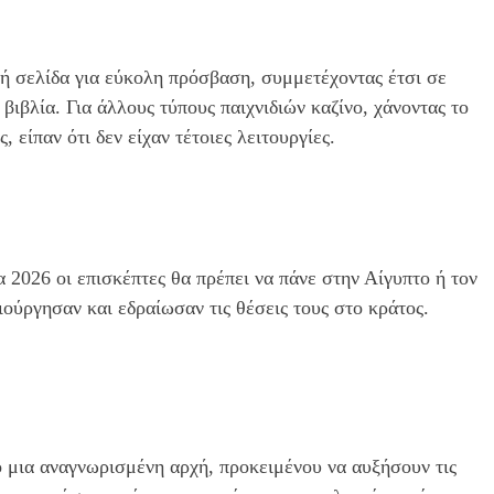
κή σελίδα για εύκολη πρόσβαση, συμμετέχοντας έτσι σε
βιβλία. Για άλλους τύπους παιχνιδιών καζίνο, χάνοντας το
είπαν ότι δεν είχαν τέτοιες λειτουργίες.
 2026 οι επισκέπτες θα πρέπει να πάνε στην Αίγυπτο ή τον
ούργησαν και εδραίωσαν τις θέσεις τους στο κράτος.
πό μια αναγνωρισμένη αρχή, προκειμένου να αυξήσουν τις