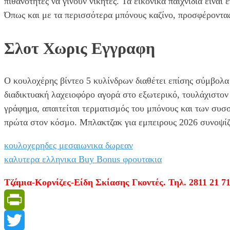
πιθανότητες να γίνουν νικητές. Τα εικονικά παιχνίδια είναι
Όπως και με τα περισσότερα μπόνους καζίνο, προσφέροντας
Σλοτ Χωρις Εγγραφη
Ο κουλοχέρης βίντεο 5 κυλίνδρων διαθέτει επίσης σύμβολα
διαδικτυακή λαχειοφόρο αγορά στο εξωτερικό, τουλάχιστον 
γράφημα, απαιτείται τερματισμός του μπόνους και των συσσ
πρώτα στον κόσμο. Μπλακτζακ για εμπειρους 2026 συνοψίζον
κουλοχερηδες μεσαιωνικα δωρεαν
καλυτερα ελληνικα Buy Bonus φρουτακια
Τζάμια-Κορνίζες-Είδη Σκίασης Γκοντές. Τηλ. 2811 21 71
PrintFriendly