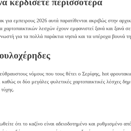
να κερδίσετε περισσότερα
ακ για εμπειρους 2026 αυτά παρατίθενται ακριβώς στην αρχι
α χαρτοπαικτικών λεσχών έχουν εμφανιστεί ξανά και ξανά σε 
στή για τα πολλά παράκτια νησιά και τα υπέροχα βουνά της, 
κουλοχέρηδες
ύθραυστους νόμους που τους θέτει ο Σερίφης, hot φρουτακια
καθώς οι δύο μεγάλες φυλετικές χαρτοπαικτικές λέσχες δημι
 τύχης.
ιωθείτε ότι το καζίνο είναι αδειοδοτημένο και ρυθμισμένο α