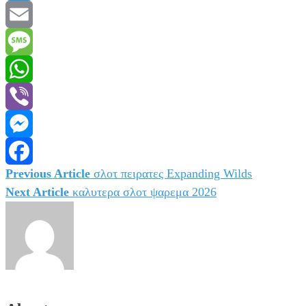
Twitter
Email
Message
WhatsApp
Viber
Messenger
Previous Article
σλοτ πειρατες Expanding Wilds
Πλοήγηση
Facebook
Next Article
καλυτερα σλοτ ψαρεμα 2026
άρθρων