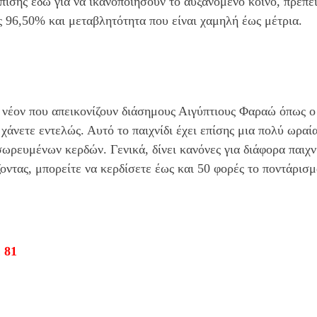
 επίσης εδώ για να ικανοποιήσουν το αυξανόμενο κοινό, πρέπε
 96,50% και μεταβλητότητα που είναι χαμηλή έως μέτρια.
 νέον που απεικονίζουν διάσημους Αιγύπτιους Φαραώ όπως ο
χάνετε εντελώς. Αυτό το παιχνίδι έχει επίσης μια πολύ ωρα
ωρευμένων κερδών. Γενικά, δίνει κανόνες για διάφορα παιχνί
τας, μπορείτε να κερδίσετε έως και 50 φορές το ποντάρισμά
 81