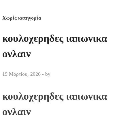
Χωρίς κατηγορία
κουλοχερηδες ιαπωνικα
ονλαιν
19 Μαρτίου, 2026
-
by
κουλοχερηδες ιαπωνικα
ονλαιν