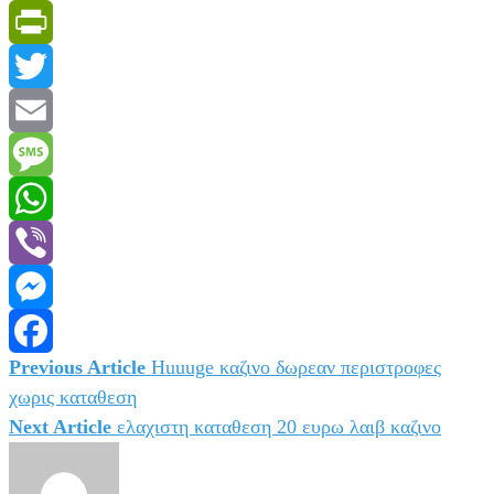
PrintFriendly
Twitter
Email
Message
WhatsApp
Viber
Messenger
Previous Article
Huuuge καζινο δωρεαν περιστροφες
Πλοήγηση
Facebook
χωρις καταθεση
άρθρων
Next Article
ελαχιστη καταθεση 20 ευρω λαιβ καζινο