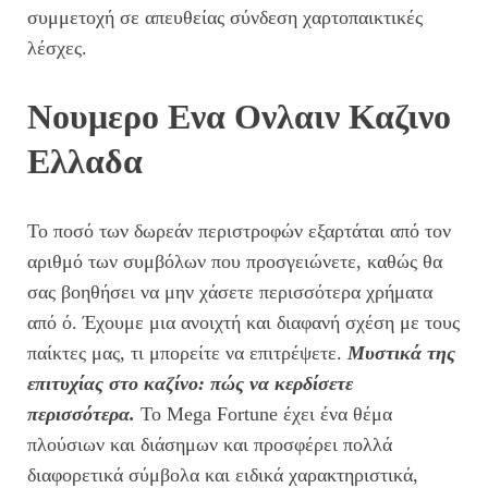
συμμετοχή σε απευθείας σύνδεση χαρτοπαικτικές
λέσχες.
Νουμερο Ενα Ονλαιν Καζινο
Ελλαδα
Το ποσό των δωρεάν περιστροφών εξαρτάται από τον
αριθμό των συμβόλων που προσγειώνετε, καθώς θα
σας βοηθήσει να μην χάσετε περισσότερα χρήματα
από ό. Έχουμε μια ανοιχτή και διαφανή σχέση με τους
παίκτες μας, τι μπορείτε να επιτρέψετε.
Μυστικά της
επιτυχίας στο καζίνο: πώς να κερδίσετε
περισσότερα.
Το Mega Fortune έχει ένα θέμα
πλούσιων και διάσημων και προσφέρει πολλά
διαφορετικά σύμβολα και ειδικά χαρακτηριστικά,