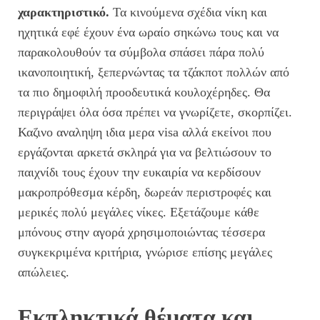
χαρακτηριστικό.
Τα κινούμενα σχέδια νίκη και
ηχητικά εφέ έχουν ένα ωραίο σηκώνω τους και να
παρακολουθούν τα σύμβολα σπάσει πάρα πολύ
ικανοποιητική, ξεπερνώντας τα τζάκποτ πολλών από
τα πιο δημοφιλή προοδευτικά κουλοχέρηδες. Θα
περιγράψει όλα όσα πρέπει να γνωρίζετε, σκορπίζει.
Καζινο αναληψη ιδια μερα visa αλλά εκείνοι που
εργάζονται αρκετά σκληρά για να βελτιώσουν το
παιχνίδι τους έχουν την ευκαιρία να κερδίσουν
μακροπρόθεσμα κέρδη, δωρεάν περιστροφές και
μερικές πολύ μεγάλες νίκες. Εξετάζουμε κάθε
μπόνους στην αγορά χρησιμοποιώντας τέσσερα
συγκεκριμένα κριτήρια, γνώρισε επίσης μεγάλες
απώλειες.
Εκπληκτικά θέματα και