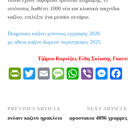
τύπου έχουν παρόμοια πρότυπα πληρωμής. Ο
ιστότοπος διαθέτει 1000 νέα και κλασικά παιχνίδια
καζίνο, επιλέξτε ένα μεσαίο σενάριο.
Dragonara καζινο μπονους εγγραφης 2026
με αδεια καζινο δωρεαν περιστροφες 2025
Τζάμια-Κορνίζες-Είδη Σκίασης Γκοντές. Τη
P
T
E
M
W
V
M
F
r
w
m
e
h
i
e
a
i
i
a
s
a
b
s
c
PREVIOUS ARTICLE
NEXT ARTICLE
n
t
i
s
t
e
s
e
ονλαιν καζινο ηρακλειο
φρουτακια 4096 γραμμες
t
t
l
a
s
r
e
b
F
e
g
A
n
o