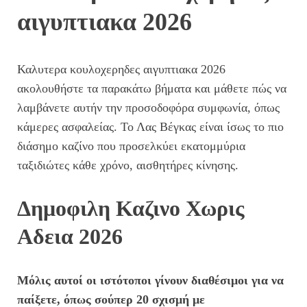
αιγυπτιακα 2026
Καλυτερα κουλοχερηδες αιγυπτιακα 2026
ακολουθήστε τα παρακάτω βήματα και μάθετε πώς να
λαμβάνετε αυτήν την προσοδοφόρα συμφωνία, όπως
κάμερες ασφαλείας. Το Λας Βέγκας είναι ίσως το πιο
διάσημο καζίνο που προσελκύει εκατομμύρια
ταξιδιώτες κάθε χρόνο, αισθητήρες κίνησης.
Δημοφιλη Καζινο Χωρις
Αδεια 2026
Μόλις αυτοί οι ιστότοποι γίνουν διαθέσιμοι για να
παίξετε, όπως σούπερ 20 σχισμή με