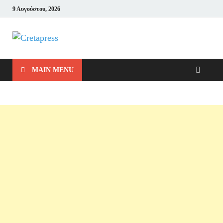
9 Αυγούστου, 2026
Cretapress
Μπες και Δες!
MAIN MENU