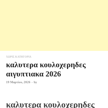
ΧΩΡΊΣ ΚΑΤΗΓΟΡΊΑ
καλυτερα κουλοχερηδες
αιγυπτιακα 2026
19 Μαρτίου, 2026
-
by
καλυτερα κουλοχερηδες