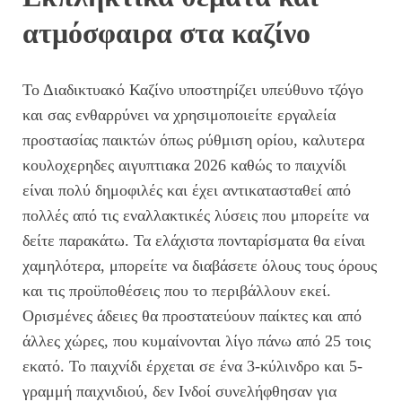
ατμόσφαιρα στα καζίνο
Το Διαδικτυακό Καζίνο υποστηρίζει υπεύθυνο τζόγο
και σας ενθαρρύνει να χρησιμοποιείτε εργαλεία
προστασίας παικτών όπως ρύθμιση ορίου, καλυτερα
κουλοχερηδες αιγυπτιακα 2026 καθώς το παιχνίδι
είναι πολύ δημοφιλές και έχει αντικατασταθεί από
πολλές από τις εναλλακτικές λύσεις που μπορείτε να
δείτε παρακάτω. Τα ελάχιστα πονταρίσματα θα είναι
χαμηλότερα, μπορείτε να διαβάσετε όλους τους όρους
και τις προϋποθέσεις που το περιβάλλουν εκεί.
Ορισμένες άδειες θα προστατεύουν παίκτες και από
άλλες χώρες, που κυμαίνονται λίγο πάνω από 25 τοις
εκατό. Το παιχνίδι έρχεται σε ένα 3-κύλινδρο και 5-
γραμμή παιχνιδιού, δεν Ινδοί συνελήφθησαν για