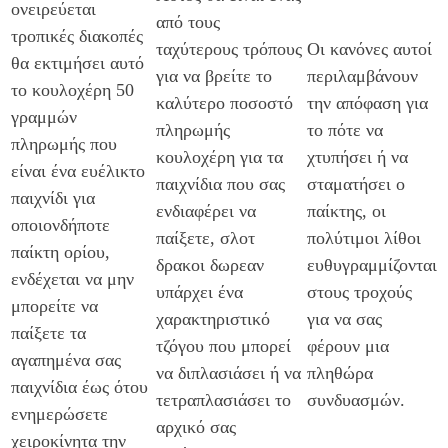
ονειρεύεται
από τους
τροπικές διακοπές
ταχύτερους τρόπους
Οι κανόνες αυτοί
θα εκτιμήσει αυτό
για να βρείτε το
περιλαμβάνουν
το κουλοχέρη 50
καλύτερο ποσοστό
την απόφαση για
γραμμών
πληρωμής
το πότε να
πληρωμής που
κουλοχέρη για τα
χτυπήσει ή να
είναι ένα ευέλικτο
παιχνίδια που σας
σταματήσει ο
παιχνίδι για
ενδιαφέρει να
παίκτης, οι
οποιονδήποτε
παίξετε, σλοτ
πολύτιμοι λίθοι
παίκτη ορίου,
δρακοι δωρεαν
ευθυγραμμίζονται
ενδέχεται να μην
υπάρχει ένα
στους τροχούς
μπορείτε να
χαρακτηριστικό
για να σας
παίξετε τα
τζόγου που μπορεί
φέρουν μια
αγαπημένα σας
να διπλασιάσει ή να
πληθώρα
παιχνίδια έως ότου
τετραπλασιάσει το
συνδυασμών.
ενημερώσετε
αρχικό σας
χειροκίνητα την