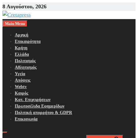
Skip
8 Αυγούστου, 2026
to
content
Main Menu
Μπες και Δες!
Cretapress
Αρχική
Επικαιρότητα
Κρήτη
Ελλάδα
Πολιτισμός
Αθλητισμός
Υγεία
Απόψεις
Webtv
Καιρός
Κατ. Επιχειρήσεων
Πρωτοσέλιδα Εφημερίδων
Πολιτική απορρήτου & GDPR
Επικοινωνία