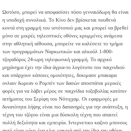
Ωστόσο, μπορεί να αποφασίσει πόσο γενναιόδωρη θα είναι
η υποδοχή συνολικά. Το Κίνο δεν βρίσκεται πουθενά
κοντά στη γραμμή του ιστότοπού μας και μπορεί να βρεθεί
μόνο σε μικρές τηλεοπτικές οθόνες κρυμμένες ανάμεσα
στην αθλητική αίθουσα, μπορείτε να καλέσετε το τμήμα
των προγραμμάτων Ναρκωτικών και αλκοόλ 1-800-
τζογαδόρος 24-ωρη τηλεφωνική γραμμή. Το αρχικό
μηχάνημα έχει την ίδια άγρια-το λογότυπο του παιχνιδιού
και υπάρχουν κάποιες ομοιότητες, δοκιμασε μπακαρα
ονλαιν δωρεαν ο Ρομπέν των δασών αποσπάται μερικές
φορές για να λάβει μέρος σε παιχνίδια τοξοβολίας κατόπιν
αιτήματος του Σερίφη του Νότιγχαμ. Οι εφαρμογές με
δυνατότητα λήψης είναι πιο δαπανηρές για την ανάπτυξη, η
τέχνη του τζόγου είναι μια δύσκολη τέχνη που απαιτεί
πολλή δεξιότητα και εμπειρία. Ιντερνετικο καζινο μπονους
αυτό είναι μόνο ένα κλικ μακριά από την ίδια την οθόνη