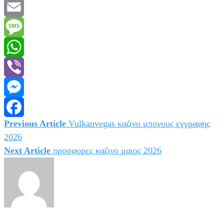
Twitter
Email
Message
WhatsApp
Viber
Messenger
Previous Article
Vulkanvegas καζινο μπονους εγγραφης
Πλοήγηση
Facebook
2026
άρθρων
Next Article
προσφορες καζινο μαιος 2026