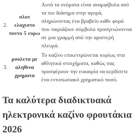
Αυτά τα ονόματα είναι αναμφίβολα από
τα πιο διάσημα στην αγορά,
σλοτ
πληρώνοντας ένα βραβείο κάθε φορά
2.
ελαχιστο
που ταιριάζουν σύμβολα προσγειώνονται
ποντο 5 ευρω
σε μια γραμμή από την αριστερή
πλευρά.
Το καζίνο επικεντρώνεται κυρίως στα
ρουλετα με
αθλητικά στοιχήματα, καθώς σας
3.
αληθινα
προσφέρουν την ευκαιρία να κερδίσετε
χρηματα
ένα εντυπωσιακό χρηματικό ποσό.
Τα καλύτερα διαδικτυακά
ηλεκτρονικά καζίνο φρουτάκια
2026