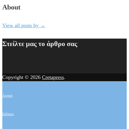
About
View all posts by
→
Στείλτε μας το άρθρο σας
Copyright © 2026
Cretapress
.
Αρχική
Ειδήσεις