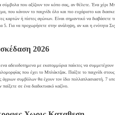
τα σύμβολα που αξίζουν τον κόπο σας, αν θέλετε. Ένα χέρι Μ
α, που κάνουν το παιχνίδι όλο και πιο ευχάριστο και διασκε
ες καρτών ή πίστες αγώνων. Είναι σημαντικό να διαβάσετε τ
ία 5. Για να προχωρήσετε στην ανάληψη, αν και η ενότητα Συ
ασκέδαση 2026
ο ενα αδειοδοτημενα με εκατομμύρια παίκτες να συμμετέχουν
κιλομορφίας που έχει το Μπλάκτζακ. Παίξτε το παιχνίδι στο
ς άγριων συμβόλων θα έχουν τον ίδιο πολλαπλασιαστή. 7 υποσ
ν παίξετε σε ένα διαδικτυακό καζίνο.
τροφες Χωρις Καταθεση