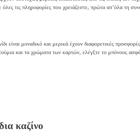
τε όλες τις πληροφορίες που χρειάζεστε, πρώτα απ’όλα τη συ
νίδι είναι μοναδικό και μερικά έχουν διαφορετικές προσφορέ
τούμια και τα χρώματα των καρτών, ελέγξτε το μπόνους ασφά
δια καζίνο