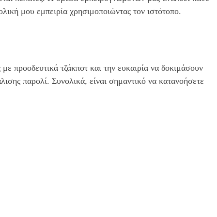
νολική μου εμπειρία χρησιμοποιώντας τον ιστότοπο.
ς με προοδευτικά τζάκποτ και την ευκαιρία να δοκιμάσουν
λισης παρολί. Συνολικά, είναι σημαντικό να κατανοήσετε