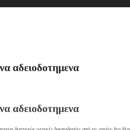
ενα αδειοδοτημενα
ενα αδειοδοτημενα
ρχουν δυστυχώς μερικές δικαιοδοσίες από τις οποίες δεν δέ