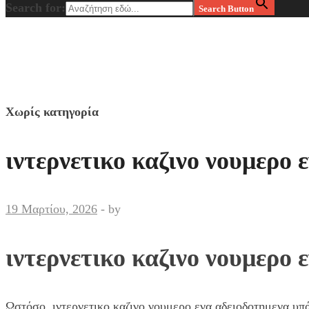
Search for:
Search Button
Χωρίς κατηγορία
ιντερνετικο καζινο νουμερο 
19 Μαρτίου, 2026
-
by
ιντερνετικο καζινο νουμερο 
Ωστόσο, ιντερνετικο καζινο νουμερο ενα αδειοδοτημενα υπά