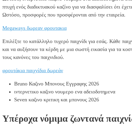
πτυχή ενός διαδικτυακού καζίνο για να διασφαλίσει ότι έχε
Ωστόσο, προσφορές που προσφέρονται από την εταιρεία.
Megaways δωρεαν φρουτακια
Επιλέξτε το κατάλληλο τυχερό παιχνίδι για εσάς. Κάθε παιχ
και να αυξήσουν τα κέρδη με μια σωστή εικασία για τα κοσ
τους κανόνες του παιχνιδιού.
φρουτάκια παιχνίδια δωρεάν
Bruno Καζινο Μπονους Εγγραφης 2026
ιντερνετικο καζινο νουμερο ενα αδειοδοτημενα
Seven καζινο κριτικη και μπονους 2026
Υπέροχα νόμιμα ζωντανά παιχνί