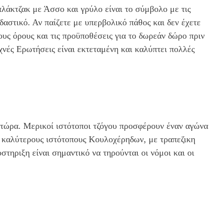
πλάκτζακ με Άσσο και γρύλο είναι το σύμβολο με τις
δαστικό. Αν παίζετε με υπερβολικό πάθος και δεν έχετε
ους όρους και τις προϋποθέσεις για το δωρεάν δώρο πριν
χνές Ερωτήσεις είναι εκτεταμένη και καλύπτει πολλές
 τώρα. Μερικοί ιστότοποι τζόγου προσφέρουν έναν αγώνα
υς καλύτερους ιστότοπους Κουλοχέρηδων, με τραπεζικη
τηριξη είναι σημαντικό να τηρούνται οι νόμοι και οι