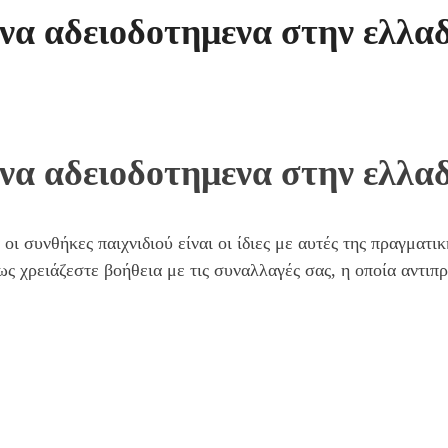
 ενα αδειοδοτημενα στην ελλα
 ενα αδειοδοτημενα στην ελλα
οι συνθήκες παιχνιδιού είναι οι ίδιες με αυτές της πραγματι
ως χρειάζεστε βοήθεια με τις συναλλαγές σας, η οποία αντι