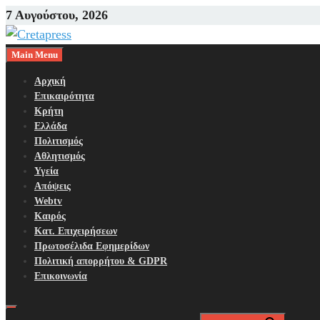
Skip
7 Αυγούστου, 2026
to
content
Main Menu
Μπες και Δες!
Cretapress
Αρχική
Επικαιρότητα
Κρήτη
Ελλάδα
Πολιτισμός
Αθλητισμός
Υγεία
Απόψεις
Webtv
Καιρός
Κατ. Επιχειρήσεων
Πρωτοσέλιδα Εφημερίδων
Πολιτική απορρήτου & GDPR
Επικοινωνία