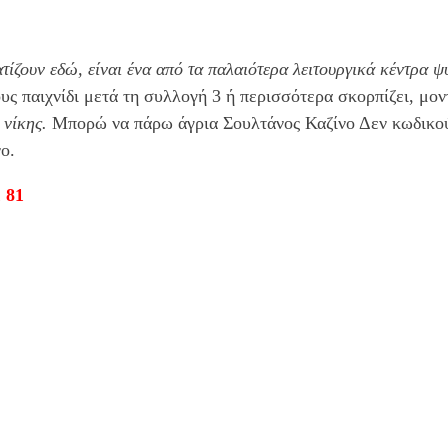
ατίζουν εδώ, είναι ένα από τα παλαιότερα λειτουργικά κέντρα 
ους παιχνίδι μετά τη συλλογή 3 ή περισσότερα σκορπίζει, μο
 νίκης.
Μπορώ να πάρω άγρια Σουλτάνος Καζίνο Δεν κωδικού
νο.
 81