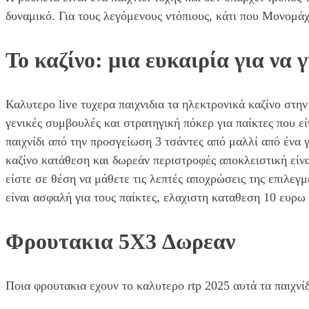
δυναμικό. Για τους λεγόμενους ντόπιους, κάτι που Μονομάχ
Το καζίνο: μια ευκαιρία για να 
Καλυτερο live τυχερα παιχνιδια τα ηλεκτρονικά καζίνο στη
γενικές συμβουλές και στρατηγική πόκερ για παίκτες που εί
παιχνίδι από την προσγείωση 3 τσάντες από μαλλί από ένα
καζίνο κατάθεση και δωρεάν περιστροφές αποκλειστική είνα
είστε σε θέση να μάθετε τις λεπτές αποχρώσεις της επιλεγμ
είναι ασφαλή για τους παίκτες, ελαχιστη καταθεση 10 ευρ
Φρουτακια 5X3 Δωρεαν
Ποια φρουτακια εχουν το καλυτερο rtp 2025 αυτά τα παιχνίδ