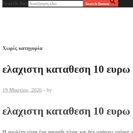
Search for:
Search Button
Χωρίς κατηγορία
ελαχιστη καταθεση 10 ευρω 
19 Μαρτίου, 2026
-
by
ελαχιστη καταθεση 10 ευρω 
Η ρουλέτα είναι ένα παιχνίδι τύχης και δεν υπάρχει τρόπος