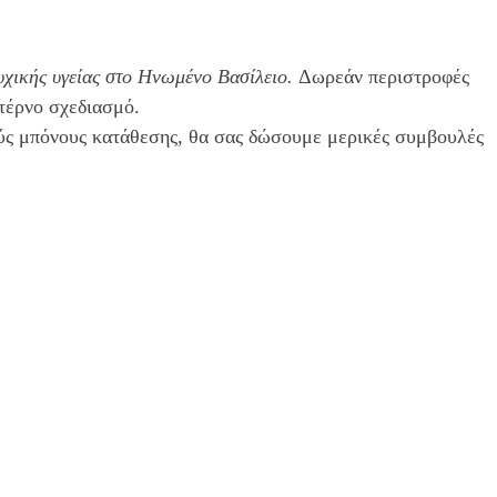
ψυχικής υγείας στο Ηνωμένο Βασίλειο.
Δωρεάν περιστροφές
ντέρνο σχεδιασμό.
ς μπόνους κατάθεσης, θα σας δώσουμε μερικές συμβουλές