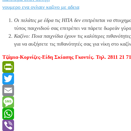
νουμερο ενα ονλαιν καζινο με αδεια
Οι πελάτες με έδρα τις ΗΠΑ δεν επιτρέπεται να στοιχημ
τύπος παιχνιδιού σας επιτρέπει να πάρετε δωρεάν γύρ
Καζίνο: Ποια παιχνίδια έχουν τις καλύτερες πιθανότητες
για να αυξήσετε τις πιθανότητές σας για νίκη στο καζί
Τζάμια-Κορνίζες-Είδη Σκίασης Γκοντές. Τηλ. 2811 21 71
PrintFriendly
Twitter
Email
Message
WhatsApp