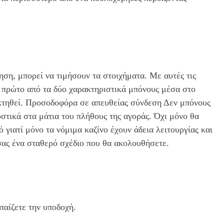
ηση, μπορεί να τιμήσουν τα στοιχήματα. Με αυτές τις
Το πρώτο από τα δύο χαρακτηριστικά μπόνους μέσα στο
ποκτηθεί. Προσοδοφόρα σε απευθείας σύνδεση Δεν μπόνους
υστικά στα μάτια του πλήθους της αγοράς. Όχι μόνο θα
 γιατί μόνο τα νόμιμα καζίνο έχουν άδεια λειτουργίας και
 σας ένα σταθερό σχέδιο που θα ακολουθήσετε.
παίζετε την υποδοχή.