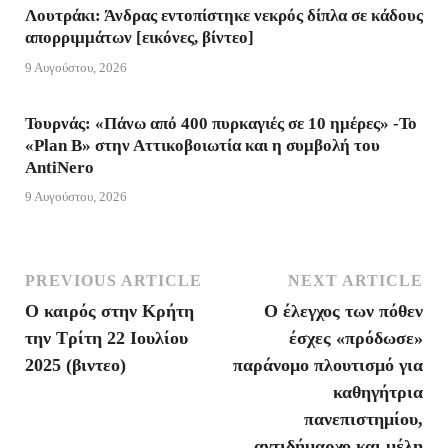
Λουτράκι: Άνδρας εντοπίστηκε νεκρός δίπλα σε κάδους
απορριμμάτων [εικόνες, βίντεο]
e
r
9 Αυγούστου, 2026
n
d
Τουρνάς: «Πάνω από 400 πυρκαγιές σε 10 ημέρες» -Το
«Plan B» στην Αττικοβοιωτία και η συμβολή του
l
AntiNero
9 Αυγούστου, 2026
y
PREVIOUS ARTICLE
NEXT ARTICLE
Ο καιρός στην Κρήτη
Ο έλεγχος των πόθεν
την Τρίτη 22 Ιουλίου
έσχες «πρόδωσε»
2025 (βιντεο)
παράνομο πλουτισμό για
καθηγήτρια
πανεπιστημίου,
αντιδήμαρχο και μέλη