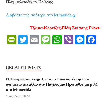
Πλημμελειοδικών Κοζάνης.
Διαβάστε περισσότερα στο iefimerida.gr
Τζάμια-Κορνίζες-Είδη Σκίασης Γκοντές. Τη
P
T
E
M
W
V
M
F
r
w
m
e
h
i
e
a
i
i
a
s
a
b
s
c
RELATED POSTS
n
t
i
s
t
e
s
e
t
t
l
a
s
r
e
b
Ο Έλληνας massage therapist που κατέκτησε το
ασημένιο μετάλλιο στο Παγκόσμιο Πρωτάθλημα μιλά
F
e
g
A
n
o
στο iefimerida
r
r
e
p
g
o
9 Αυγούστου, 2026
i
p
e
k