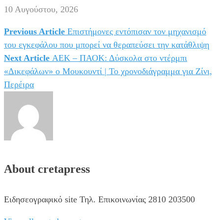
10 Αυγούστου, 2026
Previous Article
Επιστήμονες εντόπισαν τον μηχανισμό
Πλοήγηση
του εγκεφάλου που μπορεί να θεραπεύσει την κατάθλιψη
άρθρων
Next Article
ΑΕΚ – ΠΑΟΚ: Δύσκολα στο ντέρμπι
«Δικεφάλων» ο Μουκουντί | Το χρονοδιάγραμμα για Ζίνι,
Περέιρα
About cretapress
Ειδησεογραφικό site Τηλ. Επικοινωνίας 2810 203500