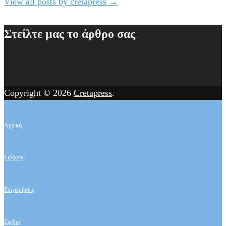
View all posts by cretapress
→
Στείλτε μας το άρθρο σας
Copyright © 2026
Cretapress
.
Αρχική
Ειδήσεις
Επιχειρήσεις
Εφ/δες