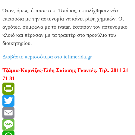
Όταν, όμως, έφτασε ο κ. Τσιάρας, εκτυλίχθηκαν νέα
επεισόδια με την αστυνομία να κάνει ρίψη χημικών. Οι
αγρότες, σύμφωνα με το tvstar, έσπασαν τον αστυνομικό
κλοιό και πέρασαν με τα τρακτέρ στο προαύλιο του
διοικητηρίου.
Διαβάστε περισσότερα στο iefimerida.gr
Τζάμια-Κορνίζες-Είδη Σκίασης Γκοντές. Τηλ. 2811 21
71 81
PrintFriendly
Twitter
Email